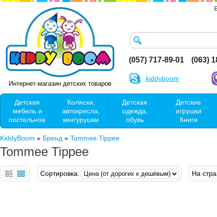
(057) 717-89-01
(063) 
kiddyboom
Интернет-магазин детских товаров
Детская
Коляски,
Детская
Детские
мебель и
автокресла,
одежда,
игрушки
постельное
кенгурушки
обувь
Книги
KiddyBoom
»
Бренд
»
Tommee Tippee
Tommee Tippee
Сортировка:
На стра