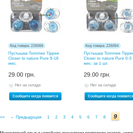
Код товара: 226066
Код товара: 226064
Пустышка Tommee Tippee
Пустышка Tommee Tippe
Closer to nature Pure 9-18
Closer to nature Pure 0-3
мес.
мес. за 1 шт.
29.00 грн.
29.00 грн.
Нет на складе
Нет на складе
Сообщите когда появится
Сообщите когда появитс
9
<<
← Предыдущая
1
2
3
4
5
6
7
8
Многолетний опыт и новейшие технологии позволили создать непо