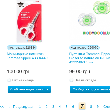
Код товара: 226134
Код товара: 226070
Маникюрные ножнички
Пустышка Tommee Tippe
Tommee tippee 43304440
Closer to nature Air 0-6 м
43335063 1 шт.
100.00 грн.
99.00 грн.
Нет на складе
Нет на складе
Сообщите когда появится
Сообщите когда появитс
7
<<
← Предыдущая
1
2
3
4
5
6
8
9
Сле