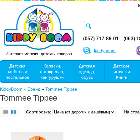
(057) 717-89-01
(063) 
kiddyboom
Интернет-магазин детских товаров
Детская
Коляски,
Детская
Детские
мебель и
автокресла,
одежда,
игрушки
постельное
кенгурушки
обувь
Книги
KiddyBoom
»
Бренд
»
Tommee Tippee
Tommee Tippee
Сортировка:
На стра